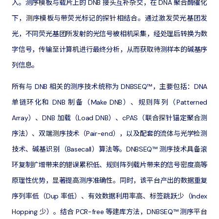
入。测序模板与载片上的 DNB 接头互补杂交，在 DNA 聚合酶催化
下，测序模板与带荧光标记的探针相结合。通过激发荧光基团发
光，不同荧光基团所发射的光信号被相机采集，经处理后转换为数
字信号，传输至计算机进行最终分析，从而获取待测样本的碱基序
列信息。
所有与 DNB 相关的测序技术统称为 DNBSEQ™，主要包括：DNA
单链环化和 DNB 制备（Make DNB）、规则阵列（Patterned
Array）、DNB 加载（Load DNB）、cPAS（联合探针锚定聚合测
序法）、双端测序技术（Pair-end），以及配套的流体与光学检测
技术、碱基识别（Basecall）算法等。DNBSEQ™ 测序技术具备滚
环复制扩增带来的错误累积低、规则阵列载片带来的信号密度高等
原理性优势，显著提高测序准确性。同时，该平台产出的数据重复
序列率低（Dup 率低）、有效数据利用率高、标签跳跃少（Index
Hopping 少）。结合 PCR-free 等建库方法，DNBSEQ™ 测序平台