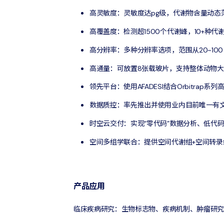
高灵敏度：灵敏度达pg级，代谢物含量动态
高覆盖度：检测超1500个代谢峰，10+种代
高分辨率：多种分辨率选项，范围从20~100 
高通量：可放置8张载玻片，支持整体动物
领先平台：使用AFADESI结合Orbitrap
数据质控：率先推出并使用业内目前唯一有文
时空云交付：实现“零代码”数据分析、低代
空间多组学联合：提供空间代谢组+空间转录
产品应用
临床疾病研究：生物标志物、疾病机制、肿瘤研究