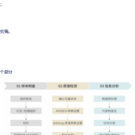
；
究等。
个部分