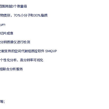
范围跨越3个数量级
谢物类别，70%小分子和30%脂质
μm
大切片成像
系列高分辨质谱仪进行检测
献支持的空间代谢组质控软件 SMQVP
码个性化分析、高分辨率可视化
组联合分析服务
等；